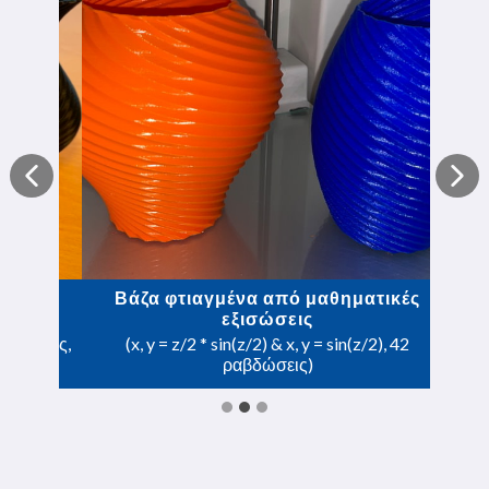
Βάζα φτιαγμένα από μαθηματικές
εξισώσεις
(x, y = z/2 * sin(z/2) & x, y = sin(z/2), 42
ραβδώσεις)