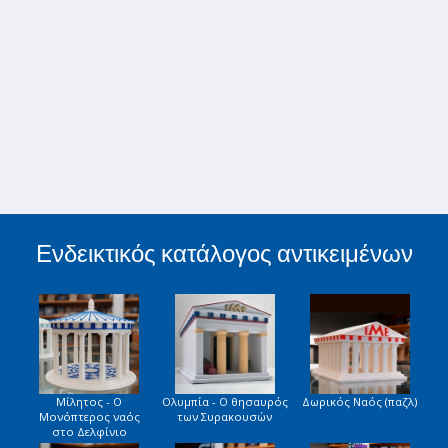
Ενδεικτικός κατάλογος αντικειμένων
Μίλητος - Ο
Ολυμπία - Ο θησαυρός
Δωρικός Ναός (παζλ)
Μονόπτερος ναός
των Συρακουσών
στο Δελφίνιο