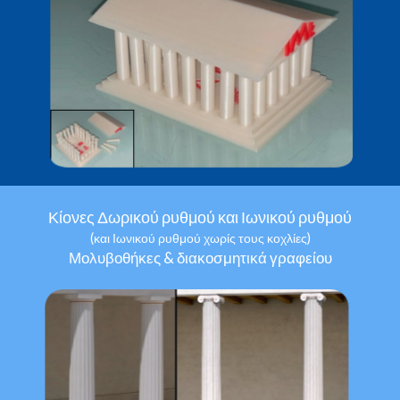
Κίονες Δωρικού ρυθμού και Ιωνικού ρυθμού
(και Ιωνικού ρυθμού χωρίς τους κοχλίες)
Μολυβοθήκες & διακοσμητικά γραφείου