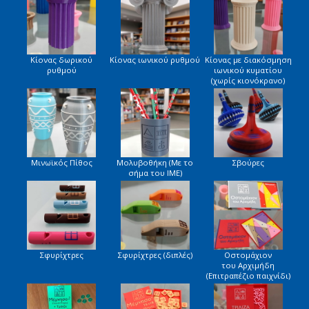
Κίονας δωρικού
Κίονας ιωνικού ρυθμού
Κίονας με διακόσμηση
ρυθμού
ιωνικού κυματίου
(χωρίς κιονόκρανο)
Μινωϊκός Πίθος
Μολυβοθήκη (Με το
Σβούρες
σήμα του ΙΜΕ)
Σφυρίχτρες
Σφυρίχτρες (διπλές)
Οστομάχιον
του Αρχιμήδη
(Επιτραπέζιο παιχνίδι)