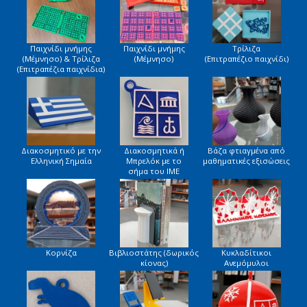
Παιχνίδι μνήμης
Παιχνίδι μνήμης
Τρίλιζα
(Μέμνησο) & Τρίλιζα
(Μέμνησο)
(Επιτραπέζιο παιχνίδι)
(Επιτραπέζια παιχνίδια)
Διακοσμητικό με την
Διακοσμητικά ή
Βάζα φτιαγμένα από
Ελληνική Σημαία
Μπρελόκ με το
μαθηματικές εξισώσεις
σήμα του ΙΜΕ
Κορνίζα
Βιβλιοστάτης (δωρικός
Κυκλαδίτικοι
κίονας)
Ανεμόμυλοι