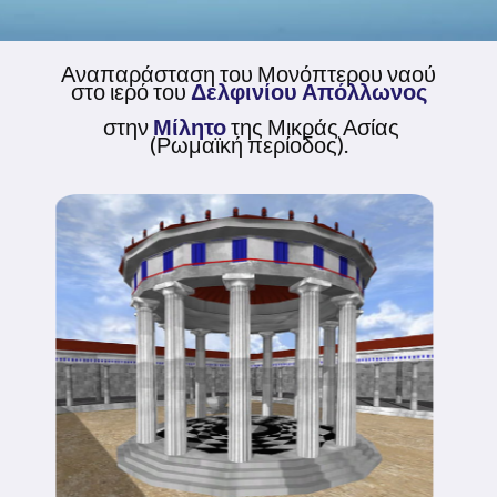
Αναπαράσταση του Μονόπτερου ναού
στο ιερό του
Δελφινίου Απόλλωνος
στην
Μίλητο
της Μικράς Ασίας
(Ρωμαϊκή περίοδος).