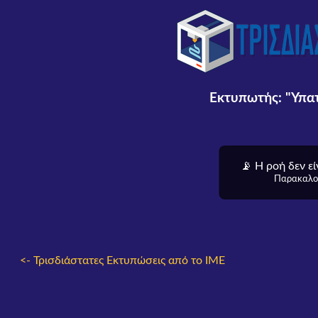
Εκτυπωτής: "Υπατ
📡 Η ροή δεν εί
Παρακαλού
<- Τρισδιάστατες Εκτυπώσεις από το IME